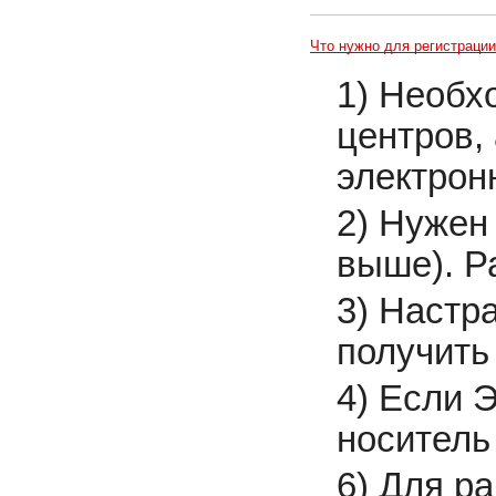
Что нужно для регистраци
1) Необх
центров,
электрон
2) Нужен
выше). Р
3) Настр
получить
4) Если 
носитель
6) Для р