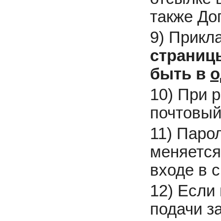
также До
9) Прикл
страниц
быть в
о
10) При 
почтовый 
11) Паро
меняется
входе в 
12) Если
подачи з