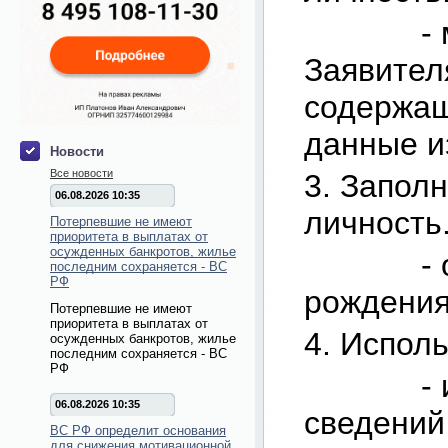
- место
Заявител
содержащ
данные и
Новости
Все новости
3. Запол
06.08.2026 10:35
личность
Потерпевшие не имеют
приоритета в выплатах от
осужденных банкротов, жилье
- обрат
последним сохраняется - ВС
РФ
рождения
Потерпевшие не имеют
приоритета в выплатах от
4. Испол
осужденных банкротов, жилье
последним сохраняется - ВС
РФ
- испол
06.08.2026 10:35
сведений 
ВС РФ определит основания
для снижения мотивационной