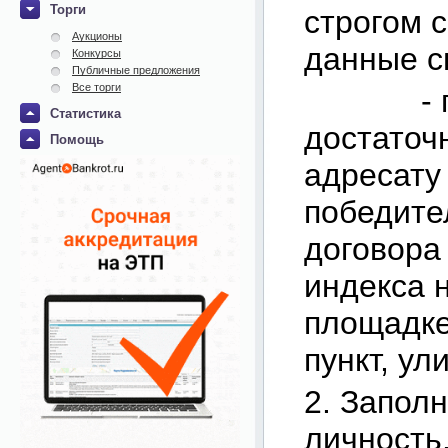
Торги
строгом 
Аукционы
данные с
Конкурсы
Публичные предложения
Все торги
- почто
Статистика
достаточ
Помощь
адресату
победите
договора 
индекса 
площадке
пункт, ул
2. Запол
личность