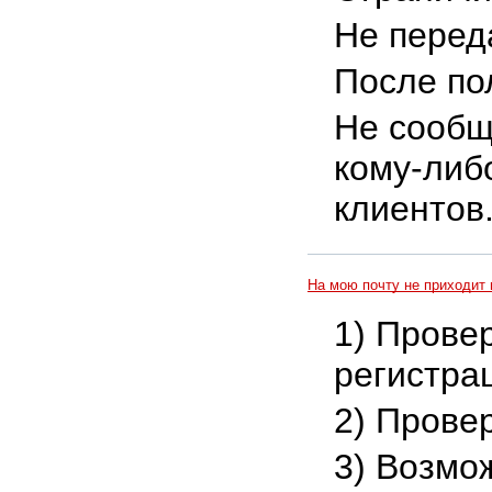
Не перед
После по
Не сообщ
кому-либ
клиентов
На мою почту не приходит 
1) Прове
регистра
2) Прове
3) Возмо