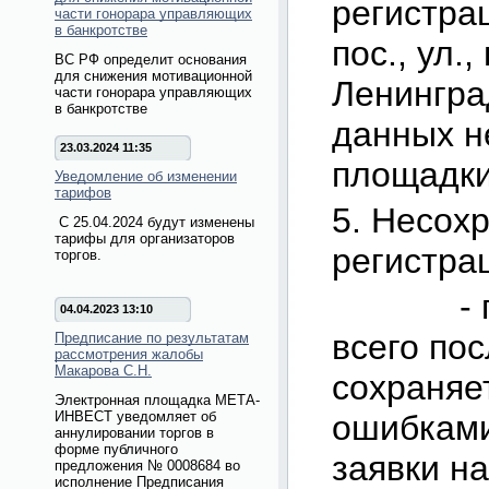
регистрац
части гонорара управляющих
в банкротстве
пос., ул.,
ВС РФ определит основания
для снижения мотивационной
Ленингра
части гонорара управляющих
в банкротстве
данных н
23.03.2024 11:35
площадки
Уведомление об изменении
тарифов
5. Несох
С 25.04.2024 будут изменены
тарифы для организаторов
регистра
торгов.
- при в
04.04.2023 13:10
всего по
Предписание по результатам
рассмотрения жалобы
Макарова С.Н.
сохраняе
Электронная площадка МЕТА-
ИНВЕСТ уведомляет об
ошибками
аннулировании торгов в
форме публичного
заявки н
предложения № 0008684 во
исполнение Предписания