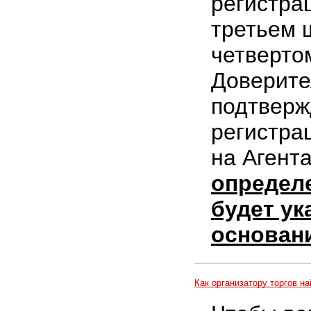
регистра
третьем 
четверто
Доверите
подтверж
регистра
на Агент
определе
будет ук
основани
Как организатору торгов на