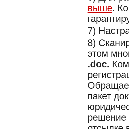
выше
. К
гарантир
7) Настр
8) Скани
этом мно
.doc.
Ком
регистра
Обращаем
пакет до
юридичес
решение 
отсылке 