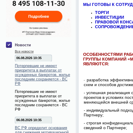
МЫ ГОТОВЫ К СОТРУД
ТОРГИ
ИНВЕСТИЦИИ
ПРАВОВОЙ КОНС
СОПРОВОЖДЕНИЕ
Новости
Все новости
ОСОБЕННОСТЯМИ РА
06.08.2026 10:35
ГРУППЫ КОМПАНИЙ «М
ЯВЛЯЮТСЯ:
Потерпевшие не имеют
приоритета в выплатах от
осужденных банкротов, жилье
последним сохраняется - ВС
разработка эффективн
-
РФ
схем и способов достиж
Потерпевшие не имеют
- успешная реализация 
приоритета в выплатах от
проектов в условиях пос
осужденных банкротов, жилье
меняющейся внешней с
последним сохраняется - ВС
РФ
- индивидуальный подхо
Партнеру;
06.08.2026 10:35
- строгая конфиденциал
сведений о Партнере;
ВС РФ определит основания
для снижения мотивационной