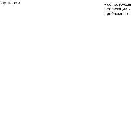
 Партнером
- сопровожде
реализации 
проблемных а