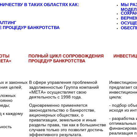
НИЧЕСТВУ В ТАКИХ ОБЛАСТЯХ КАК:
МЫ РА
МОДЕЛ
СОХРА
ВЕРНЕ
АЛТИНГ
ОСУЩЕ
 ПРОЦЕДУР БАНКРОТСТВА
ОБЕСП
БОТЫ
ПОЛНЫЙ ЦИКЛ СОПРОВОЖДЕНИЯ
ИНВЕСТИЦ
ЕТА»
ПРОЦЕДУР БАНКРОТСТВА
ых и законных
В сфере управления проблемной
Инвестицион
ения целей;
задолженностью Группа компаний
предлагает 
«МЕТА» осуществляет свою
инвестиционн
сложных
деятельность с 1998 года.
цикла:
тоянно
реды;
Одновременно применяется
- подбор объ
законодательство о банкротстве,
исходя из ин
д к каждому
акционерных обществах, о
- разработка
приватизации, земельное и иные
оптимальных
разделы права, так как в большинстве
ьность
финансирован
случаев только это позволит достичь
реализация п
эффективного результата.