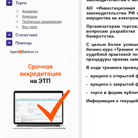
Торги
АО «Инвестиционная
Аукционы
законодательства РФ 
Конкурсы
имущества на электро
Публичные предложения
Организаторам торгов
Все торги
вопросам разработки
Статистика
банкротства.
Помощь
С целью более успеш
бизнес-курс «Тренинг 
судебной практикой по
процедуры приема заяв
В ходе тренинга прово
- аукцион с открытой
- аукцион с закрытой
- торги в форме публи
Информация о текущей 