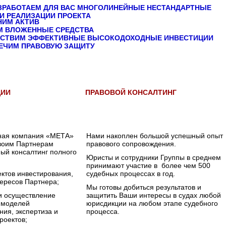
ЗРАБОТАЕМ ДЛЯ ВАС МНОГОЛИНЕЙНЫЕ НЕСТАНДАРТНЫЕ
И РЕАЛИЗАЦИИ ПРОЕКТА
НИМ АКТИВ
М ВЛОЖЕННЫЕ СРЕДСТВА
СТВИМ ЭФФЕКТИВНЫЕ ВЫСОКОДОХОДНЫЕ ИНВЕСТИЦИИ
ЕЧИМ ПРАВОВУЮ ЗАЩИТУ
ИИ
ПРАВОВОЙ КОНСАЛТИНГ
ная компания «МЕТА»
Нами накоплен большой успешный опыт
своим Партнерам
правового сопровождения.
ый консалтинг полного
Юристы и сотрудники Группы в среднем
принимают участие в более чем 500
ектов инвестирования,
судебных процессах в год.
тересов Партнера;
Мы готовы добиться результатов и
 и осуществление
защитить Ваши интересы в судах любой
 моделей
юрисдикции на любом этапе судебного
ия, экспертиза и
процесса.
роектов;