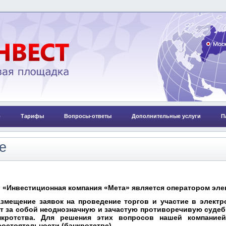
о
Тарифы
Вопросы-ответы
Дополнительные услуги
П
е
 «Инвестиционная компания «Мета» является оператором эл
азмещение заявок на проведение торгов и участие в элект
ет за собой неоднозначную и зачастую противоречивую суде
кротства. Для решения этих вопросов нашей компанией
состоятельности (банкротстве).