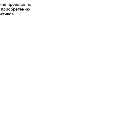
ние проектов по
и приобретению
ктивов.