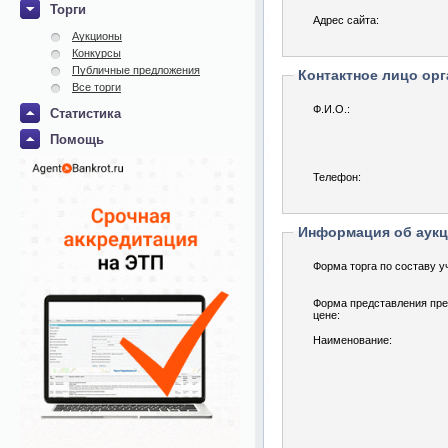
Торги
Адрес сайта:
Аукционы
Конкурсы
Публичные предложения
Контактное лицо орг
Все торги
Ф.И.О.:
Статистика
Помощь
Телефон:
Информация об аук
Форма торга по составу у
Форма представления пре
цене:
Наименование: