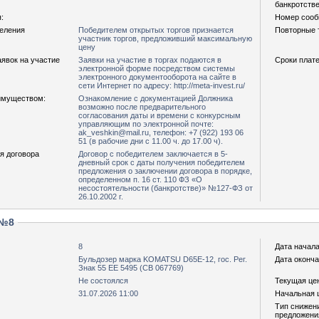
банкротстве
:
Номер сооб
деления
Победителем открытых торгов признается
Повторные т
участник торгов, предложивший максимальную
цену
явок на участие
Заявки на участие в торгах подаются в
Сроки плате
электронной форме посредством системы
электронного документооборота на сайте в
сети Интернет по адресу: http://meta-invest.ru/
имуществом:
Ознакомление с документацией Должника
возможно после предварительного
согласования даты и времени с конкурсным
управляющим по электронной почте:
ak_veshkin@mail.ru, телефон: +7 (922) 193 06
51 (в рабочие дни с 11.00 ч. до 17.00 ч).
я договора
Договор с победителем заключается в 5-
дневный срок с даты получения победителем
предложения о заключении договора в порядке,
определенном п. 16 ст. 110 ФЗ «О
несостоятельности (банкротстве)» №127-ФЗ от
26.10.2002 г.
 №8
8
Дата начала
Бульдозер марка KOMATSU D65E-12, гос. Рег.
Дата оконча
Знак 55 ЕЕ 5495 (СВ 067769)
Не состоялся
Текущая цен
31.07.2026 11:00
Начальная ц
Тип снижен
предложени