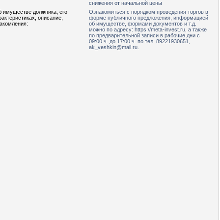
снижения от начальной цены
б имуществе должника, его
Ознакомиться с порядком проведения торгов в
рактеристиках, описание,
форме публичного предложения, информацией
накомления:
об имуществе, формами документов и т.д.
можно по адресу: https://meta-invest.ru, а также
по предварительной записи в рабочие дни с
09:00 ч. до 17:00 ч. по тел. 89221930651,
ak_veshkin@mail.ru.