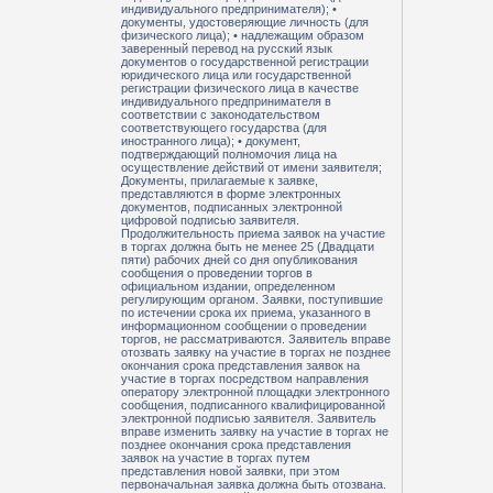
индивидуального предпринимателя); •
документы, удостоверяющие личность (для
физического лица); • надлежащим образом
заверенный перевод на русский язык
документов о государственной регистрации
юридического лица или государственной
регистрации физического лица в качестве
индивидуального предпринимателя в
соответствии с законодательством
соответствующего государства (для
иностранного лица); • документ,
подтверждающий полномочия лица на
осуществление действий от имени заявителя;
Документы, прилагаемые к заявке,
представляются в форме электронных
документов, подписанных электронной
цифровой подписью заявителя.
Продолжительность приема заявок на участие
в торгах должна быть не менее 25 (Двадцати
пяти) рабочих дней со дня опубликования
сообщения о проведении торгов в
официальном издании, определенном
регулирующим органом. Заявки, поступившие
по истечении срока их приема, указанного в
информационном сообщении о проведении
торгов, не рассматриваются. Заявитель вправе
отозвать заявку на участие в торгах не позднее
окончания срока представления заявок на
участие в торгах посредством направления
оператору электронной площадки электронного
сообщения, подписанного квалифицированной
электронной подписью заявителя. Заявитель
вправе изменить заявку на участие в торгах не
позднее окончания срока представления
заявок на участие в торгах путем
представления новой заявки, при этом
первоначальная заявка должна быть отозвана.