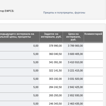
тор ЕФРСБ:
Прицепы и полуприцепы, фургоны
редыдущего интервала на
Задаток на
Цена на
Комментарий
альной цены, проценты
интервале, руб.
интервале,
руб.
0,00
378 990,00
3 789 900,00
5,00
360 040,50
3 600 405,00
5,00
341 091,00
3 410 910,00
5,00
322 141,50
3 221 415,00
5,00
303 192,00
3 031 920,00
5,00
284 242,50
2 842 425,00
5,00
265 293,00
2 652 930,00
5,00
246 343,50
2 463 435,00