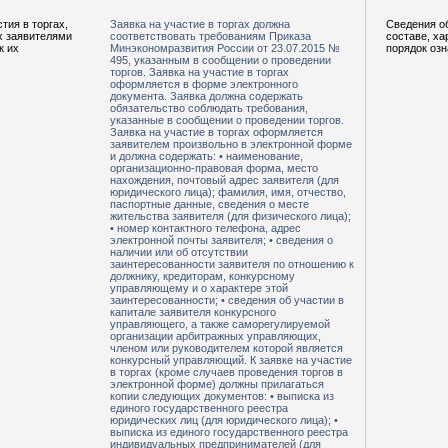
тия в торгах,
Заявка на участие в торгах должна
Сведения о
х заявителями
соответствовать требованиям Приказа
составе, ха
к их
Минэкономразвития России от 23.07.2015 №
порядок оз
495, указанным в сообщении о проведении
торгов. Заявка на участие в торгах
оформляется в форме электронного
документа. Заявка должна содержать
обязательство соблюдать требования,
указанные в сообщении о проведении торгов.
Заявка на участие в торгах оформляется
заявителем произвольно в электронной форме
и должна содержать: • наименование,
организационно-правовая форма, место
нахождения, почтовый адрес заявителя (для
юридического лица); фамилия, имя, отчество,
паспортные данные, сведения о месте
жительства заявителя (для физического лица);
• номер контактного телефона, адрес
электронной почты заявителя; • сведения о
наличии или об отсутствии
заинтересованности заявителя по отношению к
должнику, кредиторам, конкурсному
управляющему и о характере этой
заинтересованности; • сведения об участии в
капитале заявителя конкурсного
управляющего, а также саморегулируемой
организации арбитражных управляющих,
членом или руководителем которой является
конкурсный управляющий. К заявке на участие
в торгах (кроме случаев проведения торгов в
электронной форме) должны прилагаться
копии следующих документов: • выписка из
единого государственного реестра
юридических лиц (для юридического лица); •
выписка из единого государственного реестра
индивидуальных предпринимателей (для