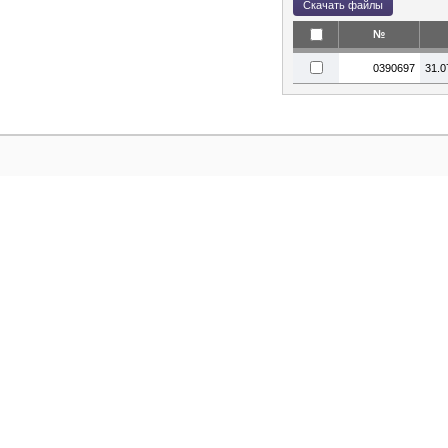
№
0390697
31.0