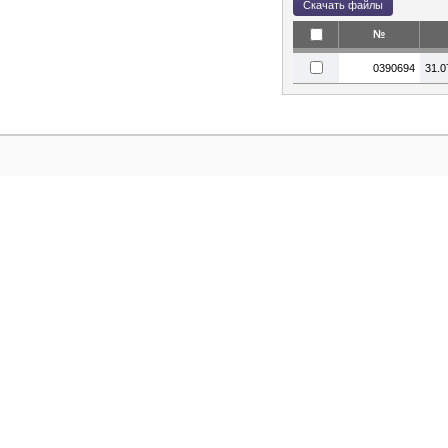
№
0390694
31.0