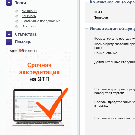
Контактное лицо орг
Торги
Аукционы
Ф.И.О.:
Конкурсы
Телефон:
Публичные предложения
Все торги
Информация об аук
Статистика
Форма торга по составу у
Помощь
Форма представления пре
цене:
Наименование:
Дополнительные сведения
Порядок и критерии опре
победителя торгов:
Порядок представления за
в торгах:
Порядок ознакомления с 