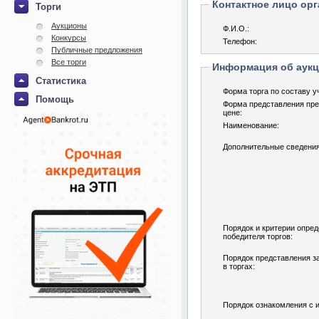
Контактное лицо орг
Торги
Аукционы
Ф.И.О.:
Конкурсы
Телефон:
Публичные предложения
Все торги
Информация об аук
Статистика
Форма торга по составу у
Помощь
Форма представления пре
цене:
Наименование:
Дополнительные сведения
Порядок и критерии опре
победителя торгов:
Порядок представления за
в торгах:
Порядок ознакомления с 