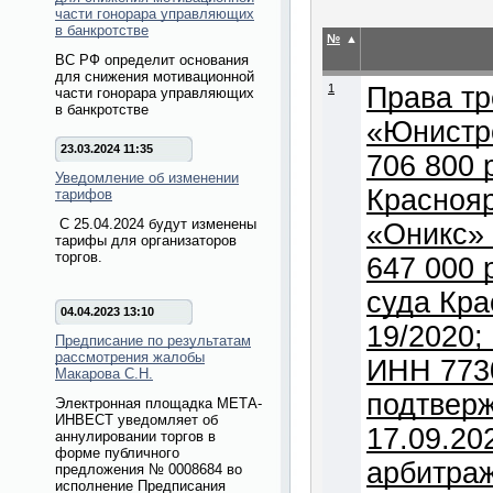
части гонорара управляющих
в банкротстве
№
▲
ВС РФ определит основания
для снижения мотивационной
1
Права тр
части гонорара управляющих
в банкротстве
«Юнистр
23.03.2024 11:35
706 800 
Уведомление об изменении
Краснояр
тарифов
С 25.04.2024 будут изменены
«Оникс»
тарифы для организаторов
торгов.
647 000 
суда Кра
04.04.2023 13:10
19/2020
Предписание по результатам
рассмотрения жалобы
ИНН 7730
Макарова С.Н.
подтверж
Электронная площадка МЕТА-
ИНВЕСТ уведомляет об
17.09.20
аннулировании торгов в
форме публичного
арбитраж
предложения № 0008684 во
исполнение Предписания